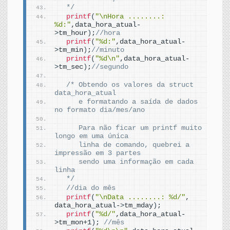
  */
printf
(
"\nHora ........: 
%d:"
,data_hora_atual-
>
tm_hour
)
;
//hora   
printf
(
"%d:"
,data_hora_atual-
>
tm_min
)
;
//minuto
printf
(
"%d\n"
,data_hora_atual-
>
tm_sec
)
;
//segundo  
/* Obtendo os valores da struct 
data_hora_atual  
     e formatando a saída de dados 
no formato dia/mes/ano 
     Para não ficar um printf muito 
longo em uma única 
     linha de comando, quebrei a 
impressão em 3 partes
     sendo uma informação em cada 
linha   
  */
//dia do mês
printf
(
"\nData ........: %d/"
, 
data_hora_atual-
>
tm_mday
)
;
printf
(
"%d/"
,data_hora_atual-
>
tm_mon+1
)
; 
//mês