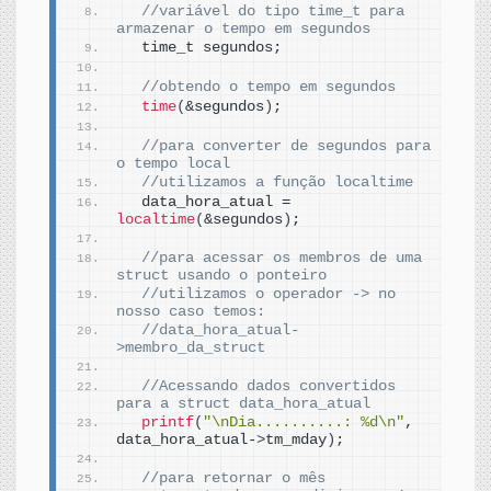
//variável do tipo time_t para 
armazenar o tempo em segundos  
  time_t segundos;
//obtendo o tempo em segundos  
time
(
&segundos
)
;   
//para converter de segundos para 
o tempo local  
//utilizamos a função localtime  
  data_hora_atual = 
localtime
(
&segundos
)
;  
//para acessar os membros de uma 
struct usando o ponteiro
//utilizamos o operador -> no 
nosso caso temos: 
//data_hora_atual-
>membro_da_struct
//Acessando dados convertidos 
para a struct data_hora_atual  
printf
(
"\nDia..........: %d\n"
, 
data_hora_atual-
>
tm_mday
)
;  
//para retornar o mês 