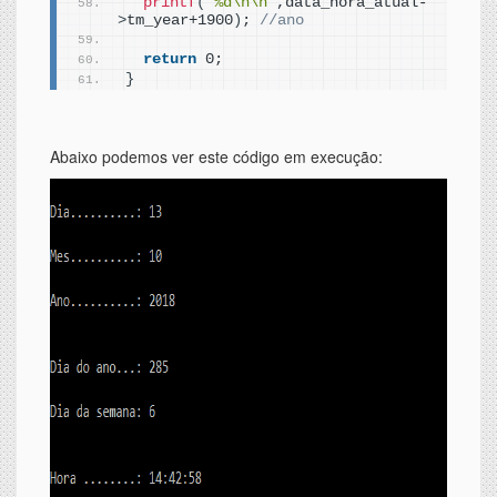
printf
(
"%d\n\n"
,data_hora_atual-
>
tm_year+1900
)
; 
//ano
return
 0;
}
Abaixo podemos ver este código em execução: