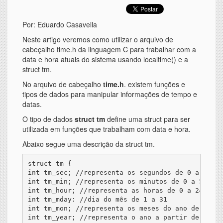
Por: Eduardo Casavella
Neste artigo veremos como utilizar o arquivo de
cabeçalho time.h da linguagem C para trabalhar com a
data e hora atuais do sistema usando localtime() e a
struct tm.
No arquivo de cabeçalho
time.h
. existem funções e
tipos de dados para manipular informações de tempo e
datas.
O tipo de dados
struct tm
define uma struct para ser
utilizada em funções que trabalham com data e hora.
Abaixo segue uma descrição da struct tm.
struct tm {

int tm_sec; //representa os segundos de 0 a 59

int tm_min; //representa os minutos de 0 a 59

int tm_hour; //representa as horas de 0 a 24

int tm_mday: //dia do mês de 1 a 31

int tm_mon; //representa os meses do ano de 0 a 11
int tm_year; //representa o ano a partir de 1900
