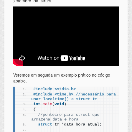
>membro_da_struct.
Veremos em seguida um exemplo prático no código
abaixo.
#include <stdio.h>
#include <time.h> //necessário para 
usar localtime() e struct tm
int
main
(
void
)
{
//ponteiro para struct que 
armazena data e hora  
struct
 tm *data_hora_atual;     