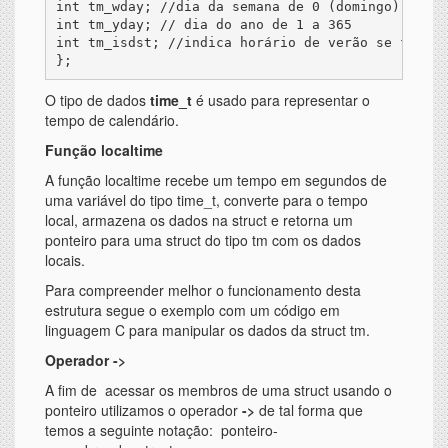
int tm_wday; //dia da semana de 0 (domingo) até 6
int tm_yday; // dia do ano de 1 a 365

int tm_isdst; //indica horário de verão se for di
O tipo de dados
time_t
é usado para representar o
tempo de calendário.
Função localtime
A função localtime recebe um tempo em segundos de
uma variável do tipo time_t, converte para o tempo
local, armazena os dados na struct e retorna um
ponteiro para uma struct do tipo tm com os dados
locais.
Para compreender melhor o funcionamento desta
estrutura segue o exemplo com um código em
linguagem C para manipular os dados da struct tm.
Operador ->
A fim de acessar os membros de uma struct usando o
ponteiro utilizamos o operador
->
de tal forma que
temos a seguinte notação: ponteiro-