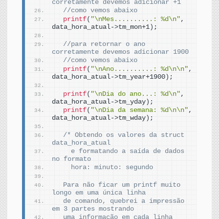
corretamente devemos adicionar +1 
//como vemos abaixo
printf
(
"\nMes..........: %d\n"
, 
data_hora_atual-
>
tm_mon+1
)
;
//para retornar o ano 
corretamente devemos adicionar 1900 
//como vemos abaixo
printf
(
"\nAno..........: %d\n\n"
, 
data_hora_atual-
>
tm_year+1900
)
;  
printf
(
"\nDia do ano...: %d\n"
, 
data_hora_atual-
>
tm_yday
)
;  
printf
(
"\nDia da semana: %d\n\n"
, 
data_hora_atual-
>
tm_wday
)
;
/* Obtendo os valores da struct 
data_hora_atual  
    e formatando a saída de dados 
no formato 
    hora: minuto: segundo
  Para não ficar um printf muito 
longo em uma única linha
  de comando, quebrei a impressão 
em 3 partes mostrando
  uma informação em cada linha 