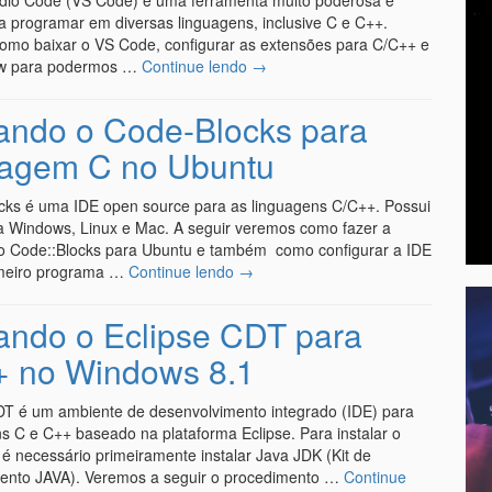
udio Code (VS Code) é uma ferramenta muito poderosa e
ra programar em diversas linguagens, inclusive C e C++.
omo baixar o VS Code, configurar as extensões para C/C++ e
gw para podermos …
Continue lendo
→
lando o Code-Blocks para
agem C no Ubuntu
cks é uma IDE open source para as linguagens C/C++. Possui
a Windows, Linux e Mac. A seguir veremos como fazer a
do Code::Blocks para Ubuntu e também como configurar a IDE
rimeiro programa …
Continue lendo
→
lando o Eclipse CDT para
 no Windows 8.1
DT é um ambiente de desenvolvimento integrado (IDE) para
s C e C++ baseado na plataforma Eclipse. Para instalar o
é necessário primeiramente instalar Java JDK (Kit de
ento JAVA). Veremos a seguir o procedimento …
Continue