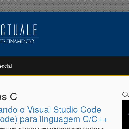
encial
es C
Cu
lando o Visual Studio Code
ode) para linguagem C/C++