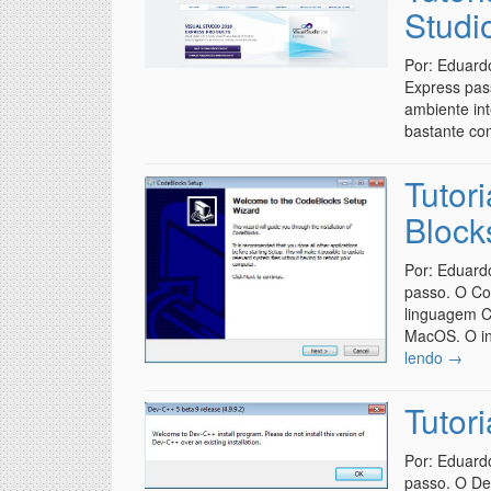
Studi
Por: Eduard
Express pas
ambiente in
bastante com
Tutor
Block
Por: Eduard
passo. O Co
linguagem C
MacOS. O in
lendo
→
Tutor
Por: Eduard
passo. O Dev