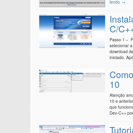
lendo
→
Insta
C/C+
Passo 1 – Pa
selecionar a
download da
iniciado. A
Como
10
Atenção ama
10 e anterio
que funcion
Dev-C++ p
Tutori