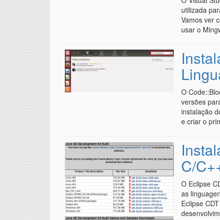
O Visual St
utilizada pa
Vamos ver c
usar o Min
Insta
Lingu
O Code::Blo
versões par
instalação 
e criar o p
Insta
C/C++
O Eclipse C
as linguagen
Eclipse CDT 
desenvolvim