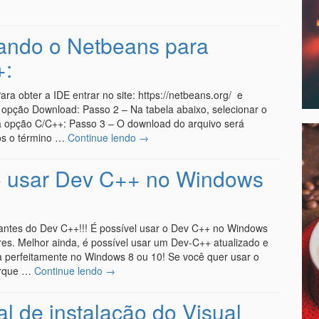
lando o Netbeans para
+:
ra obter a IDE entrar no site: https://netbeans.org/ e
 opção Download: Passo 2 – Na tabela abaixo, selecionar o
 opção C/C++: Passo 3 – O download do arquivo será
pós o término …
Continue lendo
→
 usar Dev C++ no Windows
ntes do Dev C++!!! É possível usar o Dev C++ no Windows
res. Melhor ainda, é possível usar um Dev-C++ atualizado e
a perfeitamente no Windows 8 ou 10! Se você quer usar o
orque …
Continue lendo
→
al de instalação do Visual