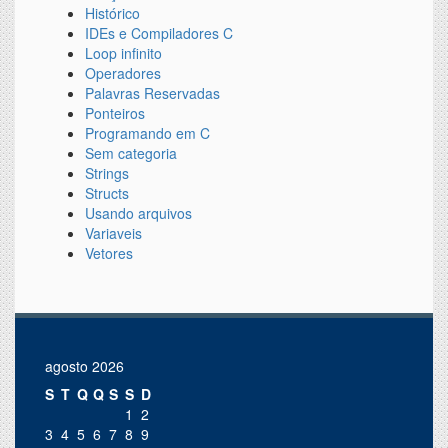
Histórico
IDEs e Compiladores C
Loop infinito
Operadores
Palavras Reservadas
Ponteiros
Programando em C
Sem categoria
Strings
Structs
Usando arquivos
Variaveis
Vetores
agosto 2026
S
T
Q
Q
S
S
D
1
2
3
4
5
6
7
8
9