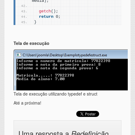
media
)
;
getch
()
;
return
 0;
}
Tela de execução
Tela de execução utilizando typedef e struct
Até a próxima!
Uma resposta a
Redefinição