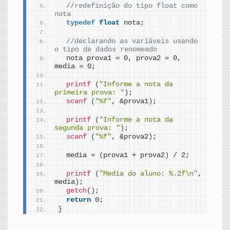
//redefinição do tipo float como 
nota
typedef
float
 nota;
//declarando as variáveis usando 
o tipo de dados renomeado
  nota prova1 = 0, prova2 = 0, 
media = 0;
printf
(
"Informe a nota da 
primeira prova: "
)
;
scanf
(
"%f"
, &prova1
)
;
printf
(
"Informe a nota da 
segunda prova: "
)
;
scanf
(
"%f"
, &prova2
)
;
  media = 
(
prova1 + prova2
)
 / 2;
printf
(
"Media do aluno: %.2f\n"
, 
media
)
;
getch
()
;
return
 0;
}