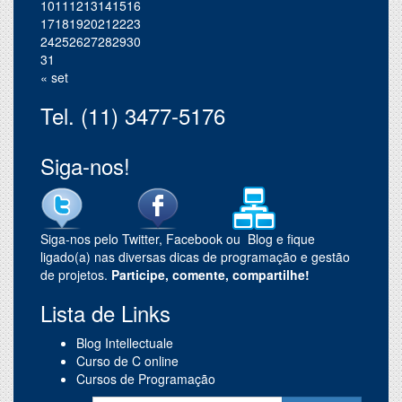
10
11
12
13
14
15
16
17
18
19
20
21
22
23
24
25
26
27
28
29
30
31
« set
Tel. (11) 3477-5176
Siga-nos!
Siga-nos pelo Twitter, Facebook ou Blog e fique
ligado(a) nas diversas dicas de programação e gestão
de projetos.
Participe, comente, compartilhe!
Lista de Links
Blog Intellectuale
Curso de C online
Cursos de Programação