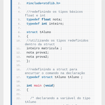
#include<stdlib.h>
//redefinindo os tipos básicos 
float e int
typedef
float
 nota;
typedef
int
 inteiro;
struct
 tAluno
{
//utilizando os tipos redefinidos 
dentro da struct
inteiro matricula ;
nota prova1;
nota prova2;
}
;
//redefinindo a struct para 
encurtar o comando na declaração
typedef
struct
 tAluno tAluno ;
int
main
(
void
)
{
/* declarando a variável do tipo 
tAluno