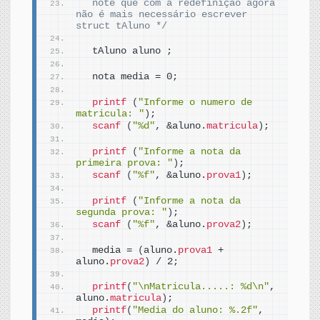
  note que com a redefinição agora 
não é mais necessário escrever 
struct tAluno */
  tAluno aluno ;
  nota media = 0;
printf
(
"Informe o numero de 
matricula: "
)
;
scanf
(
"%d"
, &aluno.
matricula
)
;
printf
(
"Informe a nota da 
primeira prova: "
)
;
scanf
(
"%f"
, &aluno.
prova1
)
;
printf
(
"Informe a nota da 
segunda prova: "
)
;
scanf
(
"%f"
, &aluno.
prova2
)
;
  media = 
(
aluno.
prova1
 + 
aluno.
prova2
)
 / 2;
printf
(
"\nMatricula.....: %d\n"
, 
aluno.
matricula
)
;
printf
(
"Media do aluno: %.2f"
, 